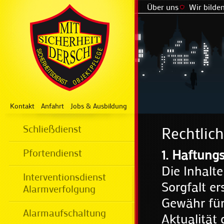
Über uns
Wir bilden
Kontakt
Anfahrt
Jobs & Ausbildung
Schließdienst
Rechtlic
Pfortendienst
1. Haftun
Die Inhalt
Interventionsdienst
Sorgfalt er
Alarmverfolgung
Gewähr für 
Alarmaufschaltung
Aktualität 