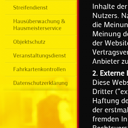
Inhalte de
Streifendienst
Nutzers. N
Hausüberwachung &
die Meinun
Hausmeisterservice
Meinung de
Objektschutz
der Websit
Vertragsve
Veranstaltungsdienst
Anbieter z
Fahrkartenkontrollen
2. Externe 
Diese Webs
Datenschutzerklärung
Dritter (“e
Haftung der
der erstma
fremden In
Rechtsvers