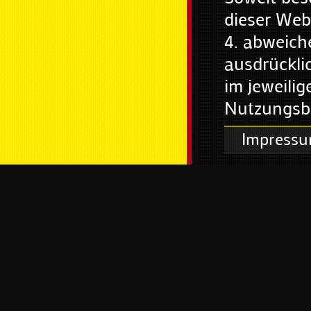
dieser Web
4. abweich
ausdrückli
im jeweilig
Nutzungsb
Impress