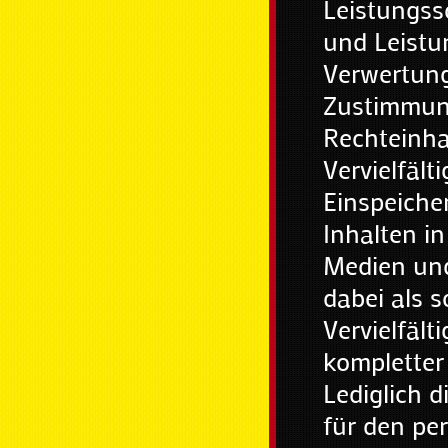
Leistungss
und Leistu
Verwertung
Zustimmung
Rechteinhab
Vervielfäl
Einspeiche
Inhalten i
Medien und
dabei als 
Vervielfält
kompletter 
Lediglich 
für den pe