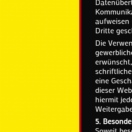
Datenübert
Kommunikat
aufweisen 
Dritte ges
Die Verwen
gewerblich
erwünscht,
schriftlich
eine Gesch
dieser Web
hiermit je
Weitergabe
5. Besond
Soweit bes