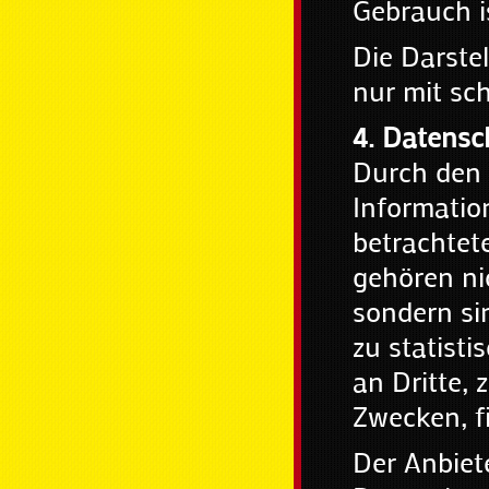
Gebrauch is
Die Darste
nur mit sch
4. Datensc
Durch den 
Informatio
betrachtet
gehören ni
sondern si
zu statist
an Dritte,
Zwecken, fi
Der Anbiete