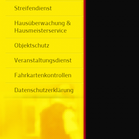
Streifendienst
Hausüberwachung &
Hausmeisterservice
Objektschutz
Veranstaltungsdienst
Fahrkartenkontrollen
Datenschutzerklärung