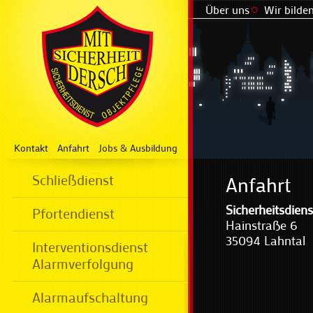
Über uns
Wir bilden
Kontakt
Anfahrt
Jobs & Ausbildung
Schließdienst
Anfahrt
Sicherheitsdien
Pfortendienst
Hainstraße 6
35094 Lahntal
Interventionsdienst
Alarmverfolgung
Alarmaufschaltung