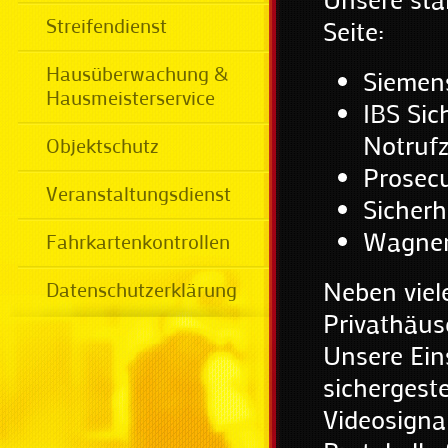
Streifendienst
Seite:
Hausüberwachung &
Siemens
Hausmeisterservice
IBS Sic
Notrufz
Objektschutz
Prosec
Veranstaltungsdienst
Sicherh
Wagner 
Fahrkartenkontrollen
Neben viel
Datenschutzerklärung
Privathäus
Unsere Ein
sichergest
Videosigna