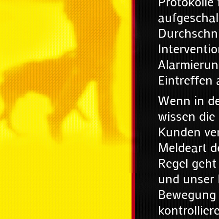
Protokolle
aufgeschal
Durchschnit
Interventi
Alarmierun
Eintreffen
Wenn in de
wissen die
Kunden ver
Meldeart d
Regel geht 
und unser I
Bewegung 
kontrollier