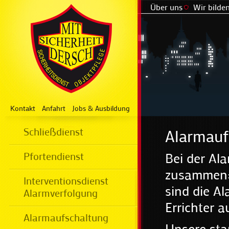
Über uns
Wir bilden
Kontakt
Anfahrt
Jobs & Ausbildung
Schließdienst
Alarmauf
Pfortendienst
Bei der Al
zusammen: 
Interventionsdienst
sind die A
Alarmverfolgung
Errichter a
Alarmaufschaltung
Unsere sta