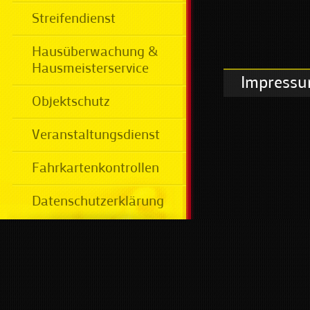
Streifendienst
Hausüberwachung &
Hausmeisterservice
Impress
Objektschutz
Veranstaltungsdienst
Fahrkartenkontrollen
Datenschutzerklärung