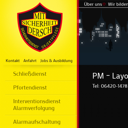
Über uns
Wir bilden
Kontakt
Anfahrt
Jobs & Ausbildung
Schließdienst
PM – Layo
Tel: 06420-147
Pfortendienst
Interventionsdienst
Alarmverfolgung
Alarmaufschaltung